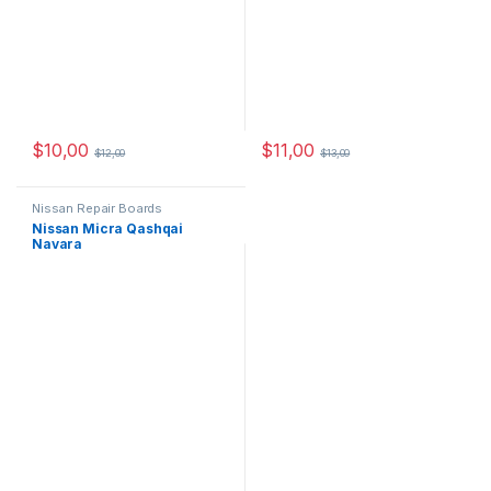
$
10,00
$
11,00
$
12,00
$
13,00
Nissan Repair Boards
Nissan Micra Qashqai
Navara
RemoteRepairementBoard 2
Button – 433 MHz,
PCF7946(After Market)