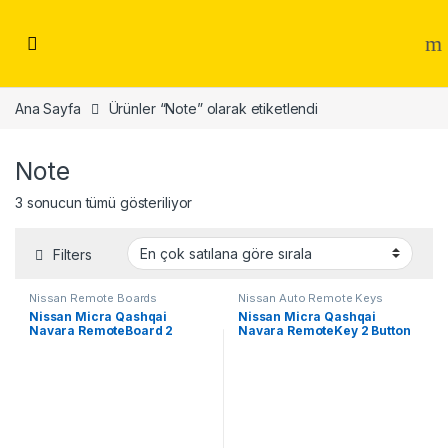
Skip to navigation
Skip to content
Ana Sayfa
Ürünler “Note” olarak etiketlendi
Note
Popülerliğe göre sıralandı
3 sonucun tümü gösteriliyor
Filters
Nissan Remote Boards
Nissan Auto Remote Keys
Nissan Micra Qashqai
Nissan Micra Qashqai
Navara RemoteBoard 2
Navara RemoteKey 2 Button
Button – 433 MHz,
– 433 MHz, PCF7946(After
PCF7946(After Market)
Market)