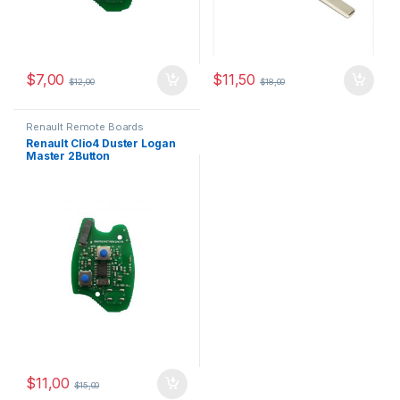
$
7,00
$
11,50
$
12,00
$
18,00
Renault Remote Boards
Renault Clio4 Duster Logan
Master 2Button
RemoteBoard – 433 MHz,
PCF7961M-ID47-HITAG-AES
$
11,00
$
15,00