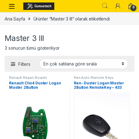
Skip to navigation
Skip to content
0
Ana Sayfa
Ürünler “Master 3 III” olarak etiketlendi
Master 3 III
Popülerliğe göre sıralandı
3 sonucun tümü gösteriliyor
Filters
Renault Repair Boards
Ren Auto Remote Keys
Renault Clio4 Duster Logan
Ren- Duster Logan Master
Master 2Button
2Button RemoteKey – 433
RemoteRepairementBoard –
MHz, PCF7961M-ID47-
433 MHz, PCF7961M-ID47-
HITAG-AES
HITAG-AES