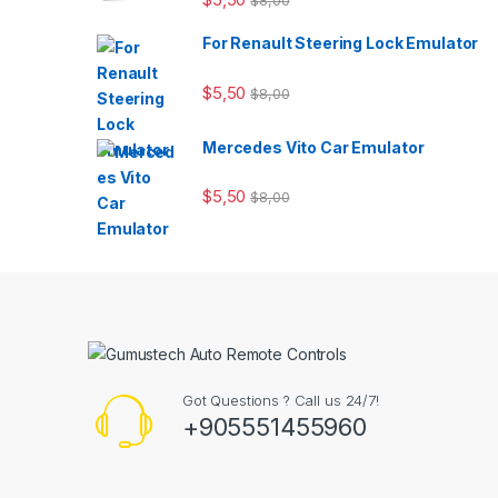
$
8,00
For Renault Steering Lock Emulator
$
5,50
$
8,00
Mercedes Vito Car Emulator
$
5,50
$
8,00
Got Questions ? Call us 24/7!
+905551455960