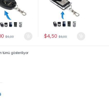
00
$
4,50
$
6,00
$
6,00
Popülerliğe göre sıralandı
 tümü gösteriliyor
6