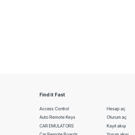
Find it Fast
Access Control
Hesap aç
Auto Remote Keys
Oturum aç
CAR EMULATORS
Kayıt akışı
Car Remote Boards
Yorum akışı