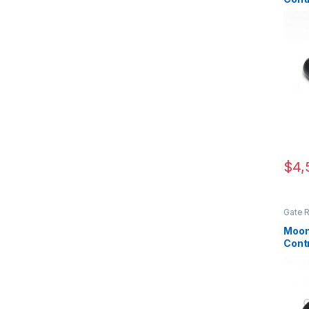
Butt
$
4,
Gate 
Moonr
Moon
Contr
Butt