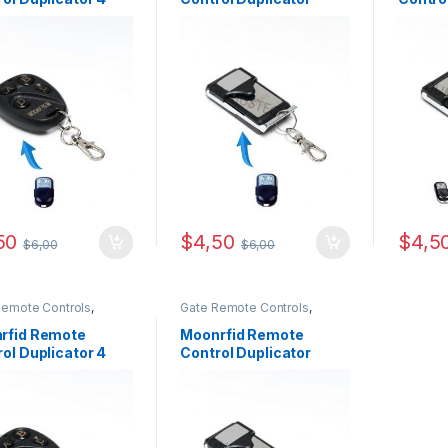
on
50
$
4,50
$
4,5
$
6,00
$
6,00
Remote Controls
,
Gate Remote Controls
,
fid
Moonrfid
rfid Remote
Moonrfid Remote
ol Duplicator 4
Control Duplicator
on